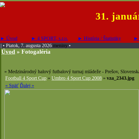
31. januá
► Úvod
► 4 SPORT, s.r.o.
► História / Štatistiky
► 
| • Piatok, 7. augusta 2026
meniny
•
Úvod
»
Fotogaléria
» Medzinárodný halový futbalový turnaj mládeže - Prešov, Slovensk
Football 4 Sport Cup
»
Umbro 4 Sport Cup 2008
»
vza_2343.jpg
« Späť
Ďalej »