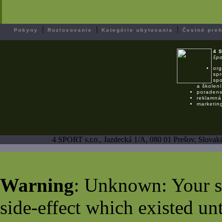
|
|
|
Pokyny
Rozlosovanie
Kategórie ubytovania
Čestné preh
4 
špo
org
spr
spo
a školení
poradens
reklamná
marketin
4 SPORT s.r.o., Jazdecká 1/A, 080 01 Prešov, Slovaki
Warning
: Unknown: Your sc
side-effect which existed un