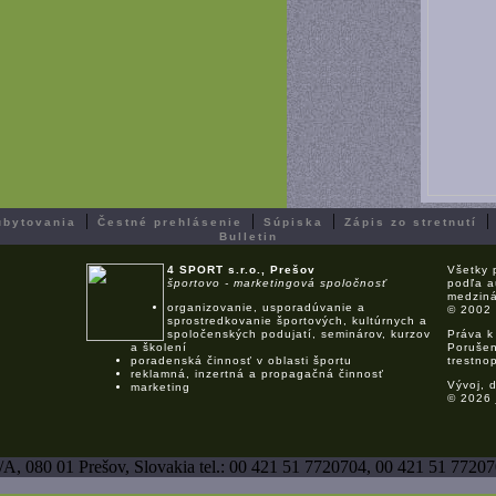
|
|
|
ubytovania
Čestné prehlásenie
Súpiska
Zápis zo stretnutí
Bulletin
4 SPORT s.r.o., Prešov
Všetky 
športovo - marketingová spoločnosť
podľa a
medziná
organizovanie, usporadúvanie a
© 2002
sprostredkovanie športových, kultúrnych a
spoločenských podujatí, seminárov, kurzov
Práva k
a školení
Porušen
poradenská činnosť v oblasti športu
trestno
reklamná, inzertná a propagačná činnosť
Vývoj, d
marketing
© 2026
/A, 080 01 Prešov, Slovakia tel.: 00 421 51 7720704­, 00 421 51 772070