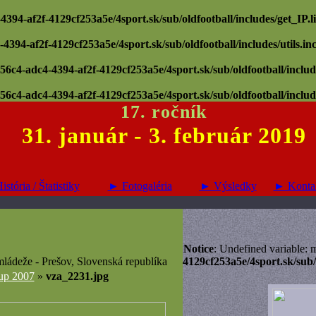
-4394-af2f-4129cf253a5e/4sport.sk/sub/oldfootball/includes/get_IP.l
-4394-af2f-4129cf253a5e/4sport.sk/sub/oldfootball/includes/utils.in
0d56c4-adc4-4394-af2f-4129cf253a5e/4sport.sk/sub/oldfootball/inclu
0d56c4-adc4-4394-af2f-4129cf253a5e/4sport.sk/sub/oldfootball/inclu
17. ročník
31. január - 3. február 2019
stória / Štatistiky
► Fotogaléria
► Výsledky
► Konta
Notice
: Undefined variable:
ládeže - Prešov, Slovenská republíka
4129cf253a5e/4sport.sk/sub/
up 2007
»
vza_2231.jpg