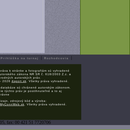
|
|
|
Prihláška na turnaj
Rozhodcovia
práva k stránke a fotografiám sú vyhradené
utorského zákona NR SR č. 618/2003 Z.z. a
rodných autorských práv.
 - 2026
4sport.sk
. Všetky práva vyhradené.
 databáze sú chránené autorským zákonom.
ie týchto práv je postihnuteľné a to aj
právne
izajn, zdrojový kód a výroba:
MyConnWeb.sk
. Všetky práva vyhradené.
5­, fax: 00 421 51 7720706­