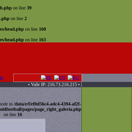
ib.php
on line
39
c.php
on line
2
des/head.php
on line
160
des/head.php
on line
163
kt
• Vaše IP: 216.73.216.215 • |
 mode in
/data/e/f/ef0d56c4-adc4-4394-af2f-
oldfootball/pages/page_right_galeria.php
on line
16