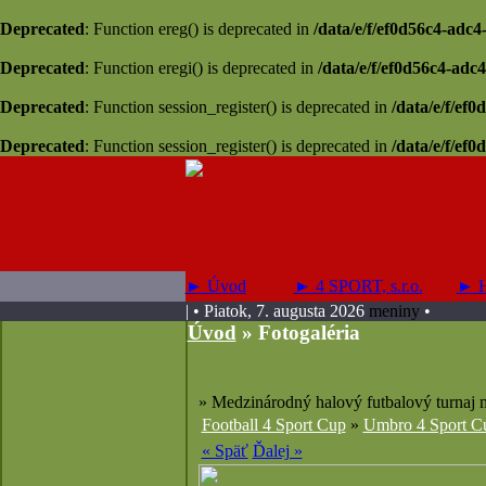
Deprecated
: Function ereg() is deprecated in
/data/e/f/ef0d56c4-adc4
Deprecated
: Function eregi() is deprecated in
/data/e/f/ef0d56c4-adc4
Deprecated
: Function session_register() is deprecated in
/data/e/f/ef
Deprecated
: Function session_register() is deprecated in
/data/e/f/ef
► Úvod
► 4 SPORT, s.r.o.
► Hi
| • Piatok, 7. augusta 2026
meniny
•
Úvod
»
Fotogaléria
» Medzinárodný halový futbalový turnaj m
Football 4 Sport Cup
»
Umbro 4 Sport C
« Späť
Ďalej »