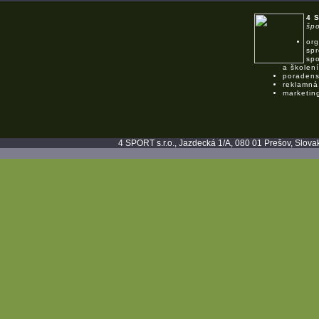
4 
špo
org
spr
spo
a školení
poradens
reklamná
marketin
4 SPORT s.r.o., Jazdecká 1/A, 080 01 Prešov, Slovak