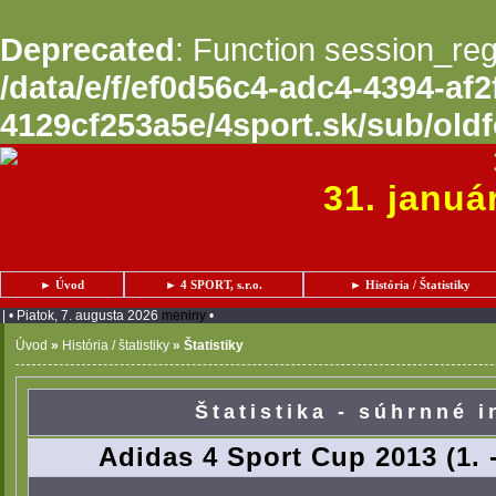
Deprecated
: Function session_regi
/data/e/f/ef0d56c4-adc4-4394-af2
4129cf253a5e/4sport.sk/sub/oldf
31. január
► Úvod
► 4 SPORT, s.r.o.
► História / Štatistiky
| • Piatok, 7. augusta 2026
meniny
•
Úvod
»
História / štatistiky
»
Štatistiky
Štatistika - súhrnné 
Adidas 4 Sport Cup 2013 (1. -