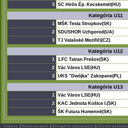
3
SC Hirős Ép. Kecskemét(HU)
Kategória U11
1
MŠK Tesla Stropkov(SK)
2
SDUSHOR Uzhgorod(UA)
3
TJ Valašské Meziřičí(CZ)
Kategória U12
1
1.FC Tatran Prešov(SK)
2
Vác Város LSE(HU)
3
UKS "Dwójka" Zakopane(PL)
Kategória U13
1
Vác Város LSE(HU)
2
KAC Jednota Košice I.(SK)
3
ŠK Futura Humenné(SK)
|
|
|
Pokyny
Rozlosovanie
Kategórie ubytovania
Čestné prehlás