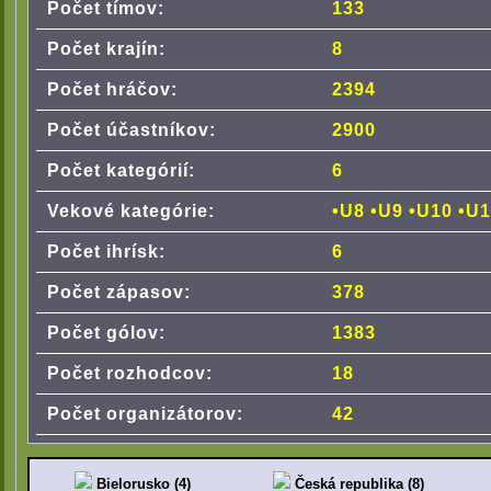
Počet tímov:
133
Počet krajín:
8
Počet hráčov:
2394
Počet účastníkov:
2900
Počet kategórií:
6
Vekové kategórie:
•U8 •U9 •U10 •U1
Počet ihrísk:
6
Počet zápasov:
378
Počet gólov:
1383
Počet rozhodcov:
18
Počet organizátorov:
42
Bielorusko (4)
Česká republika (8)