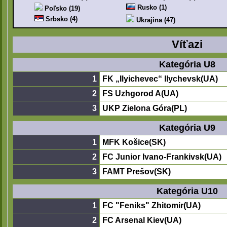
Rusko (1)
Poľsko (19)
Srbsko (4)
Ukrajina (47)
Víťazi
Kategória U8
1
FK „Ilyichevec“ Ilychevsk(UA)
2
FS Uzhgorod A(UA)
3
UKP Zielona Góra(PL)
Kategória U9
1
MFK Košice(SK)
2
FC Junior Ivano-Frankivsk(UA)
3
FAMT Prešov(SK)
Kategória U10
1
FC "Feniks" Zhitomir(UA)
2
FC Arsenal Kiev(UA)