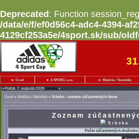
Deprecated
: Function session_regi
/data/e/f/ef0d56c4-adc4-4394-af2
4129cf253a5e/4sport.sk/sub/oldf
31
► Úvod
► 4 SPORT, s.r.o.
► História / Štatistiky
| • Piatok, 7. augusta 2026
meniny
•
Úvod
»
História / štatistiky
»
Srbsko - zoznam zúčastnených tímov
Zoznam zúčastnenýc
Srbsko
Počet zúčastnených družstiev