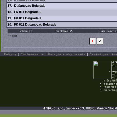
17.
Dušanovac Belgrade
18.
FK 011 Belgrade I.
19.
FK 011 Belgrade II.
20.
FK 011 Dušanovac Belgrade
Celkom: 32
Na stránke: 20
Počet strán: 2
<< Späť
1
2
|
|
|
Pokyny
Rozlosovanie
Kategórie ubytovania
Čestné prehlás
4 
špo
org
spr
spo
a školení
poradens
reklamná
marketin
4 SPORT s.r.o., Jazdecká 1/A, 080 01 Prešov, Slovak